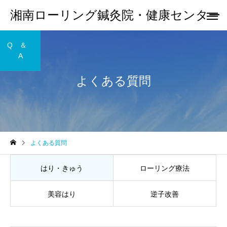
湘南ローリング鍼灸院・健康センター
Q ＆
A
よくある質問
ローリング療法
はり・き
お知らせ
お知らせ
よくある質問
ホームページ更新
臨時休業
はり・きゅう
ローリング療法
美容はり
逆子改善