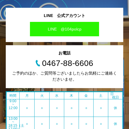
LINE 公式アカウント
LINE @104polcp
お電話
0467-88-6606
ご予約のほか、ご質問等ございましたらお気軽にご連絡く
ださいませ。
日
時間
月
火
水
木
金
土
祝日
9:00
~
12:00
○
○
○
○
○
○
休
13:00
~
○
○
○
○
○
○
休
18:15（土